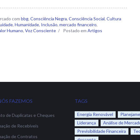
rcado com
bbg
,
Consciência Negra
,
Consciência Social
,
Cultura
uidade
,
Humanidade
,
Inclusão
,
mercado financeiro
,
alor Humano
,
Voz Consciente
/
Postado em
Artigos
NÓS FAZEMOS
TAGS
Energia Renovável
Planejam
to de Duplicatas e Cheques
Liderança
Análise de Mercad
pação de Recebíveis
Previsibilidade Financeira
Tec
pação de Contratos
desconto