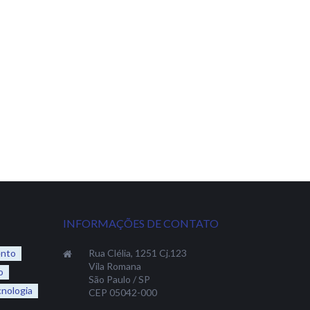
INFORMAÇÕES DE CONTATO
ento
Rua Clélia, 1251 Cj.123
Vila Romana
o
São Paulo / SP
nologia
CEP 05042-000