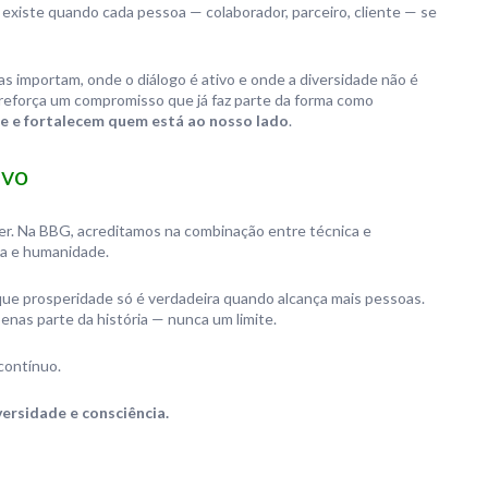
existe quando cada pessoa — colaborador, parceiro, cliente — se
as importam, onde o diálogo é ativo e onde a diversidade não é
 reforça um compromisso que já faz parte da forma como
de e fortalecem quem está ao nosso lado
.
ivo
ser. Na BBG, acreditamos na combinação entre técnica e
cia e humanidade.
que prosperidade só é verdadeira quando alcança mais pessoas.
penas parte da história — nunca um limite.
 contínuo.
ersidade e consciência.