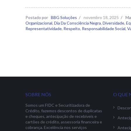
Postado por
BBG Soluções
/
novembro 18, 2025
/
Ma
Organizacional
,
Dia Da Consciência Negra
,
Diversidade
,
Eq
Representatividade
,
Respeito
,
Responsabilidade Social
,
V
SOBRE NÓS
O QUE 
Somos um FIDC e Securitizadora de
Descon
Crédito, fazemos descontos de duplicatas
e cheques, antecipação de recebíveis e
Anteci
cartões de crédito, assessoria financeira e
cobrança. Excelência nos serviços
Anteci