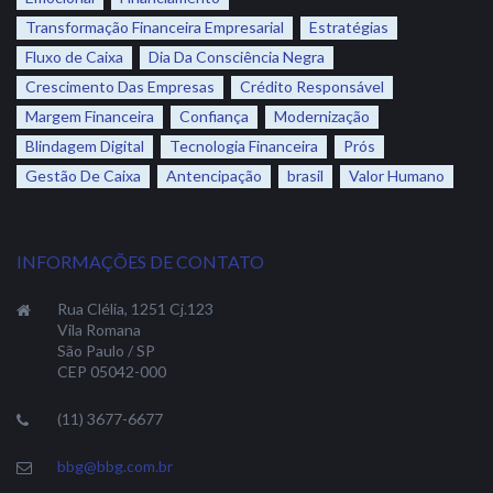
Transformação Financeira Empresarial
Estratégias
Fluxo de Caixa
Dia Da Consciência Negra
Crescimento Das Empresas
Crédito Responsável
Margem Financeira
Confiança
Modernização
Blindagem Digital
Tecnologia Financeira
Prós
Gestão De Caixa
Antencipação
brasil
Valor Humano
INFORMAÇÕES DE CONTATO
Rua Clélia, 1251 Cj.123
Vila Romana
São Paulo / SP
CEP 05042-000
(11) 3677-6677
bbg@bbg.com.br