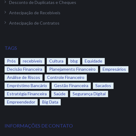
Desconto de Duplicatas e Cheques
Antecipação de Recebíveis
Antecipação de Contratos
TAGS
Prós
recebíveis
Cultura
bbg
Equidade
Decisão Financeira
Planejamento Financeiro
Empresários
Análise de Riscos
Controle Financeiro
Empréstimo Bancário
Gestão Financeira
Sacados
Estratégia Financeira
Saúde
Segurança Digital
Empreendedor
Big Data
INFORMAÇÕES DE CONTATO