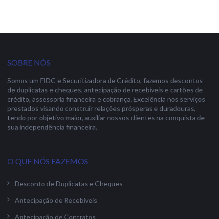
SOBRE NÓS
Somos um FIDC e Securitizadora de Crédito, fazemos descontos
de duplicatas e cheques, antecipação de recebíveis e cartões de
crédito, assessoria financeira e cobrança. Excelência nos serviços
prestados visando construir relações prósperas e duradouras,
tendo por objetivo maior, auxiliar nossos clientes na conquista de
sua independência financeira.
O QUE NÓS FAZEMOS
Desconto de Duplicatas e Cheques
Antecipação de Recebíveis
Antecipação de Contratos