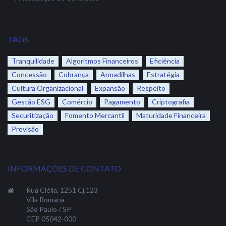
TAGS
Tranquilidade
Algoritmos Financeiros
Eficiência
Concessão
Cobrança
Armadilhas
Estratégia
Cultura Organizacional
Expansão
Respeito
Gestão ESG
Comércio
Pagamento
Criptografia
Securitização
Fomento Mercantil
Maturidade Financeira
Previsão
INFORMAÇÕES DE CONTATO
Rua Clélia, 1251 Cj.123
Vila Romana
São Paulo / SP
CEP 05042-000