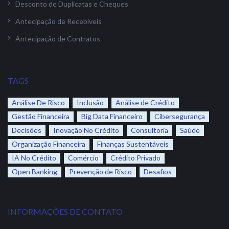
Desconto de Duplicatas e Cheques
Antecipação de Recebíveis
Antecipação de Contratos
TAGS
Análise De Risco
Inclusão
Análise de Crédito
Gestão Financeira
Big Data Financeiro
Cibersegurança
Decisões
Inovação No Crédito
Consultoria
Saúde
Organização Financeira
Finanças Sustentáveis
IA No Crédito
Comércio
Crédito Privado
Open Banking
Prevenção de Risco
Desafios
INFORMAÇÕES DE CONTATO