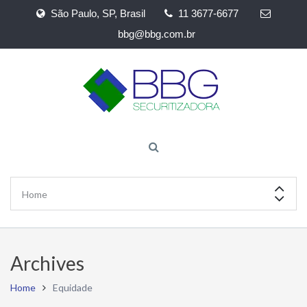
São Paulo, SP, Brasil
11 3677-6677
bbg@bbg.com.br
Archives
Home
Equidade