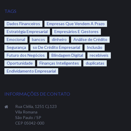
TAGS
Dados Financeiros
Empresas Que Vendem A Prazo
Estratégia Empresarial
Empresários E Gestores
Emocional
bancos
dinheiro
Análise de Crédito
Segurança
so De Crédito Empresarial
Inclusão
Futuro dos Negócios
Blindagem Digital
recebíveis
Oportunidade
Finanças Inteligentes
duplicatas
Endividamento Empresarial
INFORMAÇÕES DE CONTATO
Rua Clélia, 1251 Cj.123
Vila Romana
São Paulo / SP
CEP 05042-000