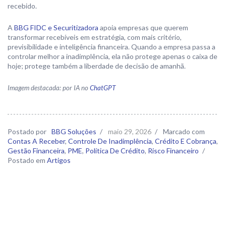
recebido.
A
BBG FIDC e Securitizadora
apoia empresas que querem
transformar recebíveis em estratégia, com mais critério,
previsibilidade e inteligência financeira. Quando a empresa passa a
controlar melhor a inadimplência, ela não protege apenas o caixa de
hoje; protege também a liberdade de decisão de amanhã.
Imagem destacada: por IA no
ChatGPT
Postado por
BBG Soluções
/
maio 29, 2026
/
Marcado com
Contas A Receber
,
Controle De Inadimplência
,
Crédito E Cobrança
,
Gestão Financeira
,
PME
,
Política De Crédito
,
Risco Financeiro
/
Postado em
Artigos