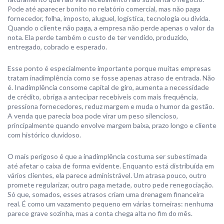
Pode até aparecer bonito no relatório comercial, mas não paga
fornecedor, folha, imposto, aluguel, logística, tecnologia ou dívida.
Quando o cliente não paga, a empresa não perde apenas o valor da
nota. Ela perde também o custo de ter vendido, produzido,
entregado, cobrado e esperado.
Esse ponto é especialmente importante porque muitas empresas
tratam inadimplência como se fosse apenas atraso de entrada. Não
é. Inadimplência consome capital de giro, aumenta a necessidade
de crédito, obriga a antecipar recebíveis com mais frequência,
pressiona fornecedores, reduz margem e muda o humor da gestão.
A venda que parecia boa pode virar um peso silencioso,
principalmente quando envolve margem baixa, prazo longo e cliente
com histórico duvidoso.
O mais perigoso é que a inadimplência costuma ser subestimada
até afetar o caixa de forma evidente. Enquanto está distribuída em
vários clientes, ela parece administrável. Um atrasa pouco, outro
promete regularizar, outro paga metade, outro pede renegociação.
Só que, somados, esses atrasos criam uma drenagem financeira
real. É como um vazamento pequeno em várias torneiras: nenhuma
parece grave sozinha, mas a conta chega alta no fim do mês.