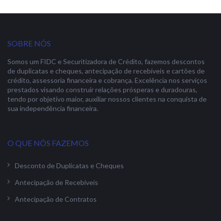
SOBRE NÓS
Somos um FIDC e Securitizadora de Crédito, fazemos descontos
de duplicatas e cheques, antecipação de recebíveis e cartões de
crédito, assessoria financeira e cobrança. Excelência nos serviços
prestados visando construir relações prósperas e duradouras,
tendo por objetivo maior, auxiliar nossos clientes na conquista de
sua independência financeira.
O QUE NÓS FAZEMOS
Desconto de Duplicatas e Cheques
Antecipação de Recebíveis
Antecipação de Contratos