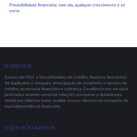
Previsibilidade financeira: sem ela, qualquer crescimento é só
sorte
SOBRE NÓS
Somos um FIDC e Securitizadora de Crédito, fazemos descontos
de duplicatas e cheques, antecipação de recebíveis e cartões de
crédito, assessoria financeira e cobrança. Excelência nos serviços
prestados visando construir relações prósperas e duradouras,
tendo por objetivo maior, auxiliar nossos clientes na conquista de
sua independência financeira.
O QUE NÓS FAZEMOS