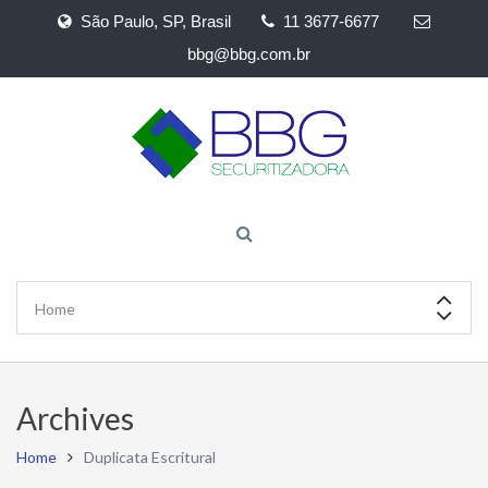
São Paulo, SP, Brasil
11 3677-6677
bbg@bbg.com.br
Archives
Home
Duplicata Escritural