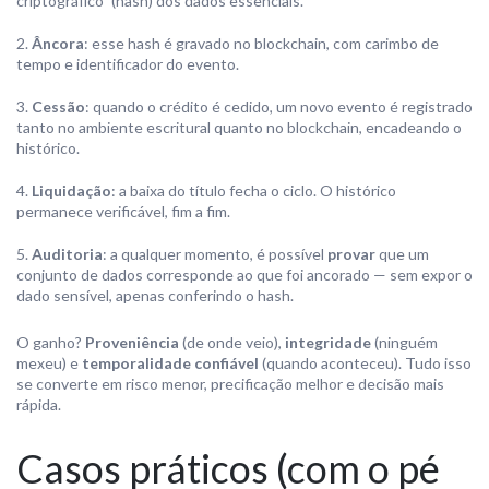
criptográfico” (hash) dos dados essenciais.
Âncora
: esse hash é gravado no blockchain, com carimbo de
tempo e identificador do evento.
Cessão
: quando o crédito é cedido, um novo evento é registrado
tanto no ambiente escritural quanto no blockchain, encadeando o
histórico.
Liquidação
: a baixa do título fecha o ciclo. O histórico
permanece verificável, fim a fim.
Auditoria
: a qualquer momento, é possível
provar
que um
conjunto de dados corresponde ao que foi ancorado — sem expor o
dado sensível, apenas conferindo o hash.
O ganho?
Proveniência
(de onde veio),
integridade
(ninguém
mexeu) e
temporalidade confiável
(quando aconteceu). Tudo isso
se converte em risco menor, precificação melhor e decisão mais
rápida.
Casos práticos (com o pé