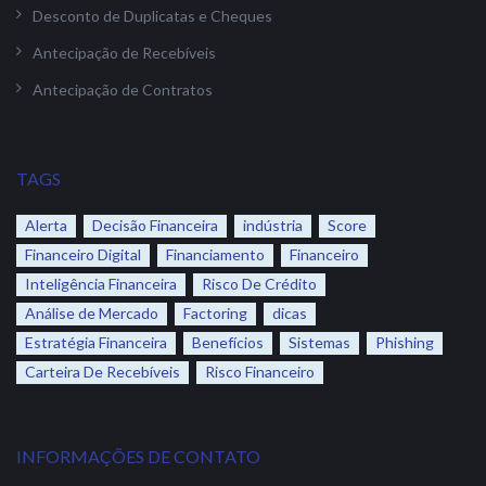
Desconto de Duplicatas e Cheques
Antecipação de Recebíveis
Antecipação de Contratos
TAGS
Alerta
Decisão Financeira
indústria
Score
Financeiro Digital
Financiamento
Financeiro
Inteligência Financeira
Risco De Crédito
Análise de Mercado
Factoring
dicas
Estratégia Financeira
Benefícios
Sistemas
Phishing
Carteira De Recebíveis
Risco Financeiro
INFORMAÇÕES DE CONTATO