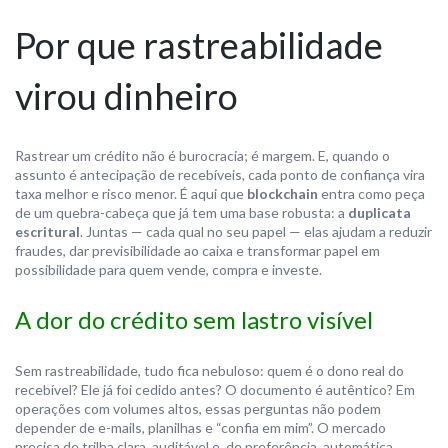
Por que rastreabilidade
virou dinheiro
Rastrear um crédito não é burocracia; é margem. E, quando o
assunto é antecipação de recebíveis, cada ponto de confiança vira
taxa melhor e risco menor. É aqui que
blockchain
entra como peça
de um quebra-cabeça que já tem uma base robusta: a
duplicata
escritural
. Juntas — cada qual no seu papel — elas ajudam a reduzir
fraudes, dar previsibilidade ao caixa e transformar papel em
possibilidade para quem vende, compra e investe.
A dor do crédito sem lastro visível
Sem rastreabilidade, tudo fica nebuloso: quem é o dono real do
recebível? Ele já foi cedido antes? O documento é autêntico? Em
operações com volumes altos, essas perguntas não podem
depender de e-mails, planilhas e “confia em mim”. O mercado
precisa de trilha clara, auditável e, de preferência, automática.