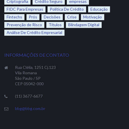
Criptografia
Crédito Seguro
empresas
FIDC Para Empresas
Política De Crédito
Educação
Fintechs
Prós
Decisões
Crise
Motivação
Prevenção de Risco
Títulos
Blindagem Digital
Análise De Crédito Empresarial
INFORMAÇÕES DE CONTATO
Rua Clélia, 1251 Cj.123
Vila Romana
São Paulo / SP
CEP 05042-000
(11) 3677-6677
bbg@bbg.com.br