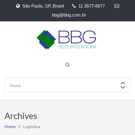
São Paulo, SP, Brasil
11 3677-6677
bbg@bbg.com.br
Archives
Home
Logística