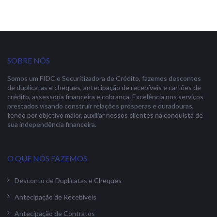
SOBRE NÓS
Somos um FIDC e Securitizadora de Crédito, fazemos descontos
de duplicatas e cheques, antecipação de recebíveis e cartões de
crédito, assessoria financeira e cobrança. Excelência nos serviços
prestados visando construir relações prósperas e duradouras,
tendo por objetivo maior, auxiliar nossos clientes na conquista de
sua independência financeira.
O QUE NÓS FAZEMOS
Desconto de Duplicatas e Cheques
Antecipação de Recebíveis
Antecipação de Contratos