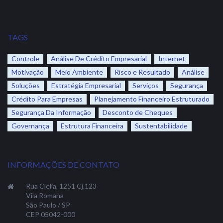
TAGS
Controle
Análise De Crédito Empresarial
Internet
Motivação
Meio Ambiente
Risco e Resultado
Análise
Soluções
Estratégia Empresarial
Serviços
Segurança
Crédito Para Empresas
Planejamento Financeiro Estruturado
Segurança Da Informação
Desconto de Cheques
Governança
Estrutura Financeira
Sustentabilidade
INFORMAÇÕES DE CONTATO
Rua Clélia, 1251 Cj.123
Vila Romana
São Paulo / SP
CEP 05042-000