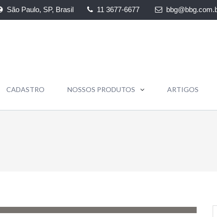
São Paulo, SP, Brasil
11 3677-6677
bbg@bbg.com.b
CADASTRO
NOSSOS PRODUTOS
ARTIGOS