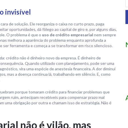
o invisível
ra de solução. Ele reorganiza o caixa no curto prazo, paga
ar oportunidades, dá fôlego ao capital de giro e, por alguns dias,
ole. O problema é que o
uso de crédito empresarial
nem sempre
apenas melhora a aparência do problema enquanto aprofunda a
de ser ferramenta e começa a se transformar em risco silencioso.
a: crédito não é dinheiro novo da empresa. É dinheiro de
e consequência. Quando utilizado com planejamento, pode ser uma
gnóstico, vira uma espécie de anestesia financeira. A dor diminui
gos, mas a doença continua lá, trabalhando em silêncio. E, como
.
uebram porque tomaram crédito para financiar problemas que
margem ruim, antecipam recebíveis para compensar prazo mal
cam uma obrigação por outra e chamam isso de estratégia. Não é
rial não é vilão, mas