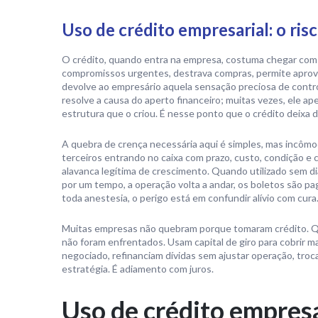
Uso de crédito empresarial: o risc
O crédito, quando entra na empresa, costuma chegar com ca
compromissos urgentes, destrava compras, permite aproveit
devolve ao empresário aquela sensação preciosa de contr
resolve a causa do aperto financeiro; muitas vezes, ele 
estrutura que o criou. É nesse ponto que o crédito deixa 
A quebra de crença necessária aqui é simples, mas incômod
terceiros entrando no caixa com prazo, custo, condição 
alavanca legítima de crescimento. Quando utilizado sem dia
por um tempo, a operação volta a andar, os boletos são pa
toda anestesia, o perigo está em confundir alívio com cura
Muitas empresas não quebram porque tomaram crédito. Q
não foram enfrentados. Usam capital de giro para cobrir 
negociado, refinanciam dívidas sem ajustar operação, tro
estratégia. É adiamento com juros.
Uso de crédito empresa