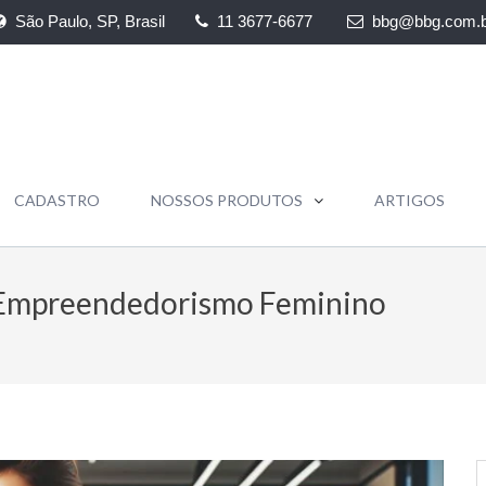
São Paulo, SP, Brasil
11 3677-6677
bbg@bbg.com.b
CADASTRO
NOSSOS PRODUTOS
ARTIGOS
o Empreendedorismo Feminino