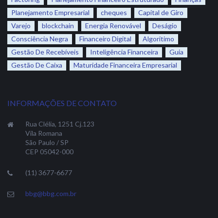
Planejamento Empresarial
cheques
Capital de Giro
Varejo
blockchain
Energia Renovável
Deságio
Consciência Negra
Financeiro Digital
Algoritimo
Gestão De Recebíveis
Inteligência Financeira
Guia
Gestão De Caixa
Maturidade Financeira Empresarial
INFORMAÇÕES DE CONTATO
Rua Clélia, 1251 Cj.123
Vila Romana
São Paulo / SP
CEP 05042-000
(11) 3677-6677
bbg@bbg.com.br