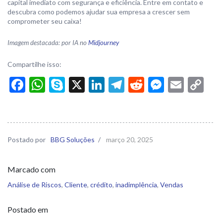
capital imediato com segurança e eficiência. Entre em contato e
descubra como podemos ajudar sua empresa a crescer sem
comprometer seu caixa!
Imagem destacada: por IA no
Midjourney
Compartilhe isso:
Facebook
WhatsApp
Skype
X
LinkedIn
Telegram
Reddit
Messen
Email
Co
Li
Postado por
BBG Soluções
/
março 20, 2025
Marcado com
Análise de Riscos
,
Cliente
,
crédito
,
inadimplência
,
Vendas
Postado em