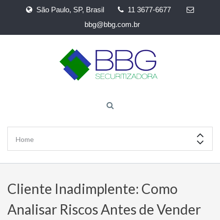
São Paulo, SP, Brasil
11 3677-6677
bbg@bbg.com.br
Cliente Inadimplente: Como
Analisar Riscos Antes de Vender