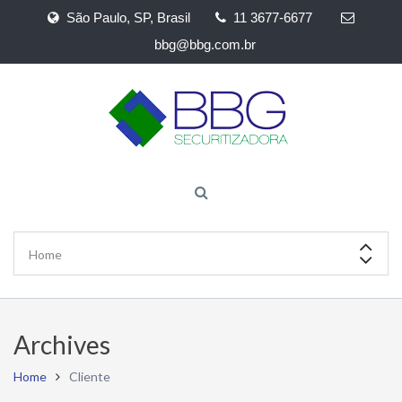
São Paulo, SP, Brasil
11 3677-6677
bbg@bbg.com.br
Archives
Home
Cliente