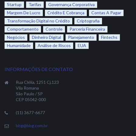
Startup
Tarifas
Governança Corporativa
Margem De Lucro
Crédito E Cobrança
Contas A Pagar
Transformação Digital no Crédito
Criptografia
Comportamento
Controle
Parceria Financeira
Negócios
Dinheiro Digital
Planejamento
Fintechs
Humanidade
Análise de Riscos
EUA
INFORMAÇÕES DE CONTATO
Rua Clélia, 1251 Cj.123
Vila Romana
São Paulo / SP
CEP 05042-000
(11) 3677-6677
bbg@bbg.com.br