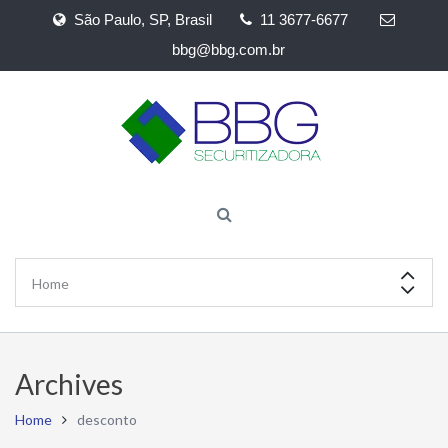
São Paulo, SP, Brasil
11 3677-6677
bbg@bbg.com.br
Archives
Home
desconto