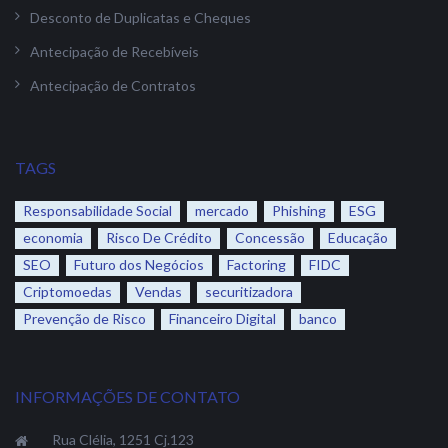
Desconto de Duplicatas e Cheques
Antecipação de Recebíveis
Antecipação de Contratos
TAGS
Responsabilidade Social
mercado
Phishing
ESG
economia
Risco De Crédito
Concessão
Educação
SEO
Futuro dos Negócios
Factoring
FIDC
Criptomoedas
Vendas
securitizadora
Prevenção de Risco
Financeiro Digital
banco
INFORMAÇÕES DE CONTATO
Rua Clélia, 1251 Cj.123