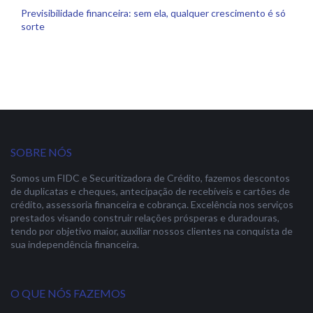
Previsibilidade financeira: sem ela, qualquer crescimento é só
sorte
SOBRE NÓS
Somos um FIDC e Securitizadora de Crédito, fazemos descontos
de duplicatas e cheques, antecipação de recebíveis e cartões de
crédito, assessoria financeira e cobrança. Excelência nos serviços
prestados visando construir relações prósperas e duradouras,
tendo por objetivo maior, auxiliar nossos clientes na conquista de
sua independência financeira.
O QUE NÓS FAZEMOS