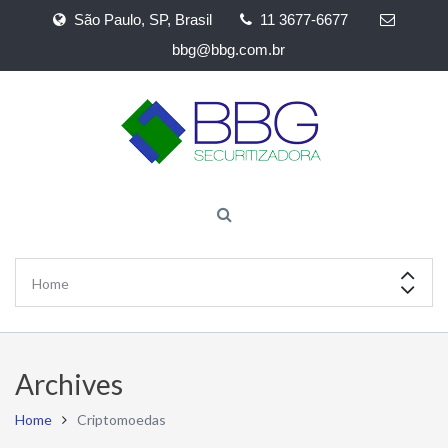
São Paulo, SP, Brasil
11 3677-6677
bbg@bbg.com.br
Archives
Home
Criptomoedas