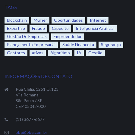
TAGS
blockchain
Mulher
Oportunidades
Internet
Expertise
Fraude
Crpedito
Inteligência Artificial
Gestão De Empresas
Empreendedor
Planejamento Empresarial
Saúde Financeira
Segurança
Gestores
ativos
Algoritimo
IA
Gestão
INFORMAÇÕES DE CONTATO
Rua Clélia, 1251 Cj.123
Vila Romana
São Paulo / SP
CEP 05042-000
(11) 3677-6677
bbg@bbg.com.br