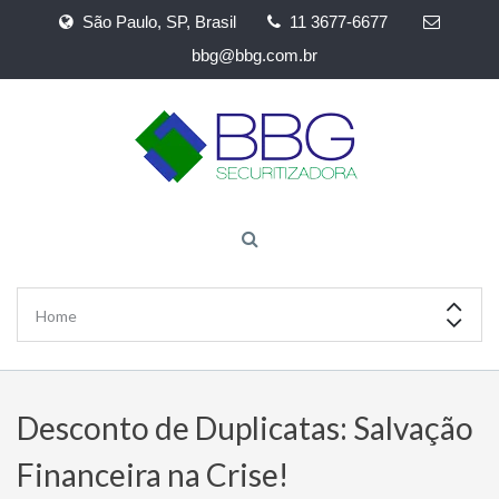
São Paulo, SP, Brasil
11 3677-6677
bbg@bbg.com.br
Desconto de Duplicatas: Salvação
Financeira na Crise!