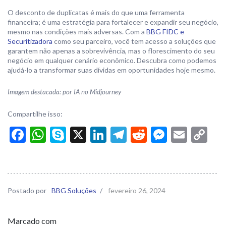
O desconto de duplicatas é mais do que uma ferramenta
financeira; é uma estratégia para fortalecer e expandir seu negócio,
mesmo nas condições mais adversas. Com a
BBG FIDC e
Securitizadora
como seu parceiro, você tem acesso a soluções que
garantem não apenas a sobrevivência, mas o florescimento do seu
negócio em qualquer cenário econômico. Descubra como podemos
ajudá-lo a transformar suas dívidas em oportunidades hoje mesmo.
Imagem destacada: por IA no Midjourney
Compartilhe isso:
Facebook
WhatsApp
Skype
X
LinkedIn
Telegram
Reddit
Messen
Email
Co
Li
Postado por
BBG Soluções
/
fevereiro 26, 2024
Marcado com