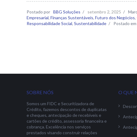
Postado por
BBG Soluções
/
setembro 2, 2025
/
Mar
Empresarial
,
Finanças Sustentáveis
,
Futuro dos Negócios
,
Responsabilidade Social
,
Sustentabilidade
/
Postado em
SOBRE NÓS
O QUE 
Somos um FIDC e Securitizadora de
Descon
Crédito, fazemos descontos de duplicatas
e cheques, antecipação de recebíveis e
Anteci
cartões de crédito, assessoria financeira e
cobrança. Excelência nos serviços
Anteci
prestados visando construir relações