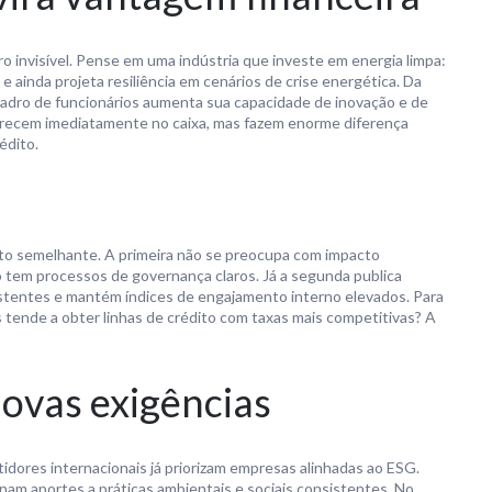
invisível. Pense em uma indústria que investe em energia limpa:
 e ainda projeta resiliência em cenários de crise energética. Da
adro de funcionários aumenta sua capacidade de inovação e de
recem imediatamente no caixa, mas fazem enorme diferença
édito.
o semelhante. A primeira não se preocupa com impacto
ão tem processos de governança claros. Já a segunda publica
sistentes e mantém índices de engajamento interno elevados. Para
 tende a obter linhas de crédito com taxas mais competitivas? A
novas exigências
idores internacionais já priorizam empresas alinhadas ao ESG.
nam aportes a práticas ambientais e sociais consistentes. No