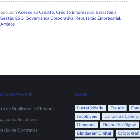
cado com
Acesso ao Crédito
,
Crédito Empresarial
,
Estratégia
Gestão ESG
,
Governança Corporativa
,
Reputação Empresarial
,
Artigos
NÓS FAZEMOS
TAGS
Lucratividade
Fraude
Fom
to de Duplicatas e Cheques
recebíveis
Cartão de Crédito
pação de Recebíveis
Demanda
Financeiro Digital
pação de Contratos
Blindagem Digital
Criptografi