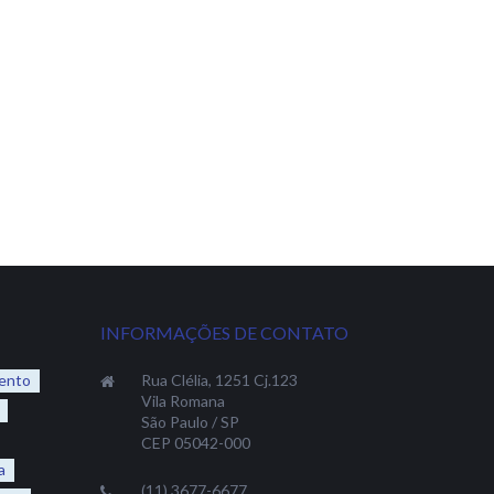
INFORMAÇÕES DE CONTATO
ento
Rua Clélia, 1251 Cj.123
Vila Romana
São Paulo / SP
CEP 05042-000
a
(11) 3677-6677