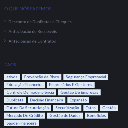
O QUE NÓS FAZEMOS
Desconto de Duplicatas e Cheques
Antecipação de Recebíveis
Antecipação de Contratos
TAGS
ativos
Prevenção de Risco
Segurança Empresarial
Educação Financeira
Empresários E Gestores
Controle De Inadimplência
Gestão De Empresas
Duplicata
Decisão Financeira
Expansão
Futuro Da Securitização
Securitização
Fatos
Gestão
Mercado De Crédito
Gestão de Dados
Benefícios
Saúde Financeira