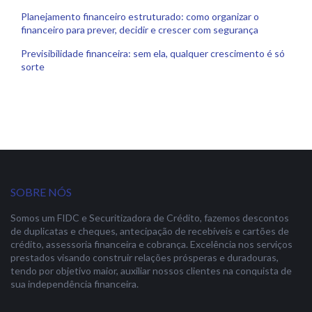
Planejamento financeiro estruturado: como organizar o
financeiro para prever, decidir e crescer com segurança
Previsibilidade financeira: sem ela, qualquer crescimento é só
sorte
SOBRE NÓS
Somos um FIDC e Securitizadora de Crédito, fazemos descontos
de duplicatas e cheques, antecipação de recebíveis e cartões de
crédito, assessoria financeira e cobrança. Excelência nos serviços
prestados visando construir relações prósperas e duradouras,
tendo por objetivo maior, auxiliar nossos clientes na conquista de
sua independência financeira.