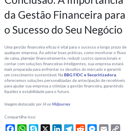
da Gestão Financeira para
o Sucesso do Seu Negócio
Uma gestão financeira eficaz é vital para o sucesso a longo prazo de
qualquer empresa. Ao adotar boas práticas, como monitorar o fluxo
de caixa, planejar financeiramente, reduzir custos operacionais e
contar com soluções financeiras inteligentes, sua empresa estará
mais preparada para enfrentar os desafios do mercado e garantir
um crescimento sustentável. Na
BBG FIDC e Securitizadora
,
oferecemos soluções personalizadas de antecipação de recebíveis
para ajudar sua empresa a otimizar a gestão financeira, garantindo
liquidez e estabilidade para o futuro.
Imagem destacada: por IA no
Midjourney
Compartilhe isso:
Facebook
WhatsApp
Skype
X
LinkedIn
Telegram
Reddit
Messen
Email
Co