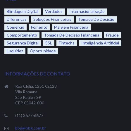
Blindagem Digital
Verdades
Internacionalização
Diferenças
Soluções Financeiras
Tomada De Decisão
Comércio
Fomento
Margem Financeira
Comportamento
Tomada De Decisão Financeira
Fraude
Segurança Digital
SSL
Fintechs
Inteligência Artificial
Luquidez
Oportunidade
INFORMAÇÕES DE CONTATO
Rua Clélia, 1251 Cj.123
Vila Romana
São Paulo / SP
CEP 05042-000
(11) 3677-6677
bbg@bbg.com.br