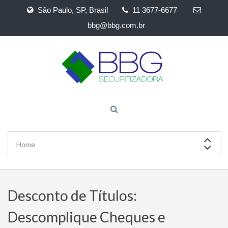
São Paulo, SP, Brasil
11 3677-6677
bbg@bbg.com.br
Desconto de Títulos:
Descomplique Cheques e