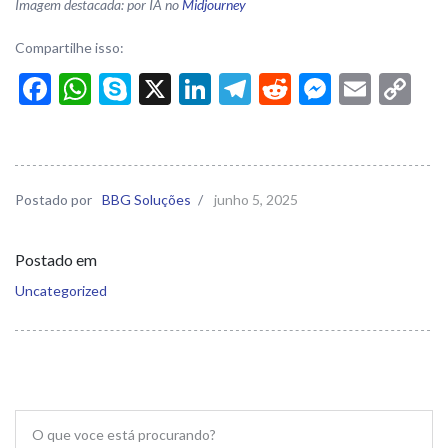
Imagem destacada: por IA no
Midjourney
Compartilhe isso:
Facebook
WhatsApp
Skype
X
LinkedIn
Telegram
Reddit
Messen
Email
Co
Li
Postado por
BBG Soluções
/
junho 5, 2025
Postado em
Uncategorized